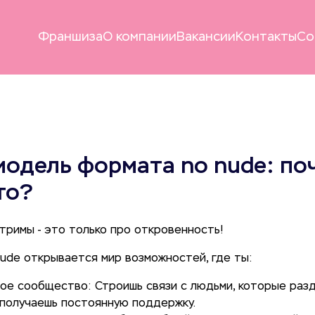
Франшиза
О компании
Вакансии
Контакты
Со
одель формата no nude: по
то?
стримы - это только про откровенность!
ude открывается мир возможностей, где ты:
ое сообщество: Строишь связи с людьми, которые раз
 получаешь постоянную поддержку.