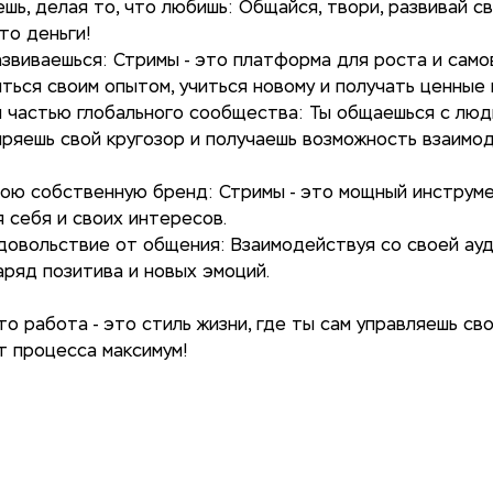
шь, делая то, что любишь: Общайся, твори, развивай св
то деньги!
азвиваешься: Стримы - это платформа для роста и само
ться своим опытом, учиться новому и получать ценные 
 частью глобального сообщества: Ты общаешься с люд
иряешь свой кругозор и получаешь возможность взаимо
ою собственную бренд: Стримы - это мощный инструм
 себя и своих интересов.
довольствие от общения: Взаимодействуя со своей ауд
аряд позитива и новых эмоций.
то работа - это стиль жизни, где ты сам управляешь св
т процесса максимум!