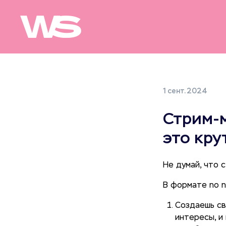
1 сент. 2024
Стрим-м
это кру
Не думай, что 
В формате no n
Создаешь св
интересы, и