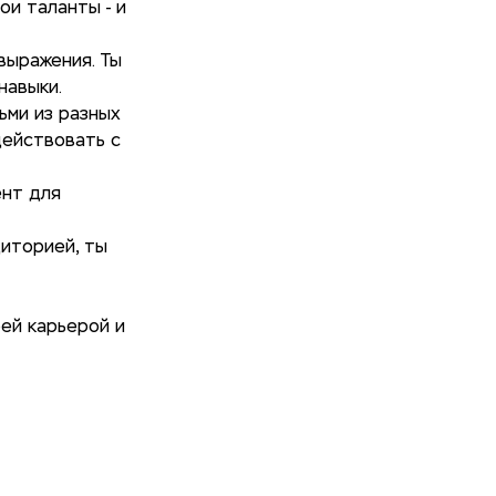
ои таланты - и
выражения. Ты
навыки.
ьми из разных
действовать с
ент для
иторией, ты
оей карьерой и