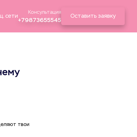
Консультация
ц. сети
Оставить заявку
+79873655545
чему
деляют твои